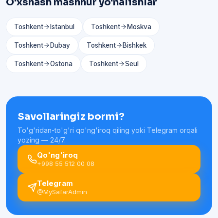
O'xshash mashhur yo'nalishlar
Toshkent
Istanbul
Toshkent
Moskva
Toshkent
Dubay
Toshkent
Bishkek
Toshkent
Ostona
Toshkent
Seul
Savollaringiz bormi?
To'g'ridan-to'g'ri qo'ng'iroq qiling yoki Telegram orqali
yozing — 24/7.
Qo'ng'iroq
+998 55 512 00 08
Telegram
@MySafarAdmin