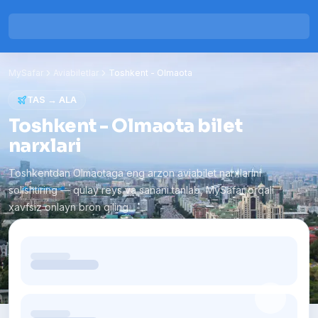
MySafar
Aviabiletlar
Toshkent
-
Olmaota
TAS
→
ALA
Toshkent - Olmaota bilet
narxlari
Toshkentdan Olmaotaga eng arzon aviabilet narxlarini
solishtiring — qulay reys va sanani tanlab, MySafar orqali
xavfsiz onlayn bron qiling.