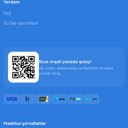
Yordam
FAQ
Qo'llab-quvvatlash
Ilova orqali yanada qulay!
QR-kodni skanerlang va MySafar ilovasini
yuklab oling
Mashhur yo'nalishlar