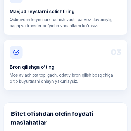
Mavjud reyslarni solishtiring
Qidiruvdan keyin narx, uchish vaqti, parvoz davomiyligi,
bagaj va transfer bo'yicha variantlarni ko'rasiz.
0
3
Bron qilishga o'ting
Mos aviachipta topilgach, odatiy bron qilish bosqichiga
o'tib buyurtmani onlayn yakunlaysiz.
Bilet olishdan oldin foydali
maslahatlar