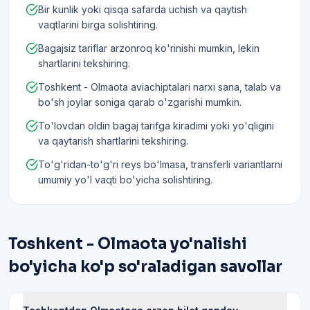
Bir kunlik yoki qisqa safarda uchish va qaytish
vaqtlarini birga solishtiring.
Bagajsiz tariflar arzonroq ko'rinishi mumkin, lekin
shartlarini tekshiring.
Toshkent - Olmaota aviachiptalari narxi sana, talab va
bo'sh joylar soniga qarab o'zgarishi mumkin.
To'lovdan oldin bagaj tarifga kiradimi yoki yo'qligini
va qaytarish shartlarini tekshiring.
To'g'ridan-to'g'ri reys bo'lmasa, transferli variantlarni
umumiy yo'l vaqti bo'yicha solishtiring.
Toshkent - Olmaota yo'nalishi
bo'yicha ko'p so'raladigan savollar