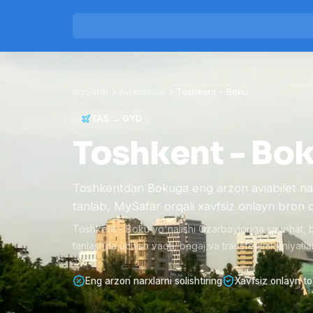
MySafar
Aviabiletlar
Toshkent
-
Boku
TAS
→
GYD
Toshkent - Boku
Toshkentdan Bokuga eng arzon aviabilet narx
tanlab, MySafar orqali xavfsiz onlayn bron qi
Toshkent - Boku yo'nalishi Ozarbayjonga sayohat, bi
tanlashda uchish vaqti, bagaj va transfer imkoniyatlari
Eng arzon narxlarni solishtiring
Xavfsiz onlayn to