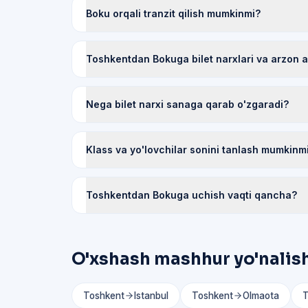
Boku orqali tranzit qilish mumkinmi?
Toshkentdan Bokuga bilet narxlari va arzon a
Nega bilet narxi sanaga qarab o'zgaradi?
Klass va yo'lovchilar sonini tanlash mumkinm
Toshkentdan Bokuga uchish vaqti qancha?
O'xshash mashhur yo'nalis
Toshkent
Istanbul
Toshkent
Olmaota
T