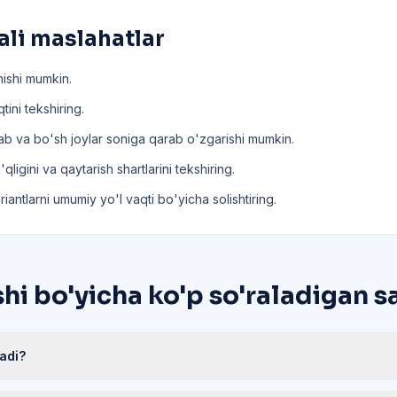
ali maslahatlar
hishi mumkin.
tini tekshiring.
lab va bo'sh joylar soniga qarab o'zgarishi mumkin.
ligini va qaytarish shartlarini tekshiring.
riantlarni umumiy yo'l vaqti bo'yicha solishtiring.
hi bo'yicha ko'p so'raladigan s
adi?