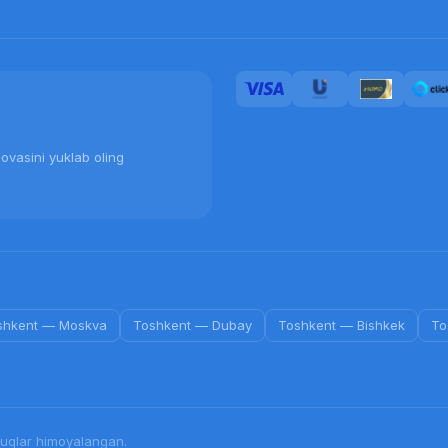
ovasini yuklab oling
shkent
—
Moskva
Toshkent
—
Dubay
Toshkent
—
Bishkek
To
qlar himoyalangan.