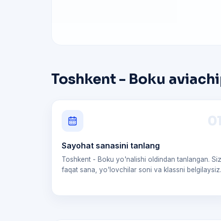
Toshkent - Boku aviachi
0
Sayohat sanasini tanlang
Toshkent - Boku yo'nalishi oldindan tanlangan. Si
faqat sana, yo'lovchilar soni va klassni belgilaysiz