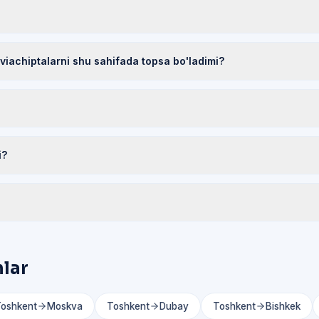
viachiptalarni shu sahifada topsa bo'ladimi?
i?
hlar
oshkent
Moskva
Toshkent
Dubay
Toshkent
Bishkek