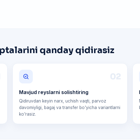
ptalarini qanday qidirasiz
1
0
2
Mavjud reyslarni solishtiring
z
Qidiruvdan keyin narx, uchish vaqti, parvoz
.
davomiyligi, bagaj va transfer bo'yicha variantlarni
ko'rasiz.