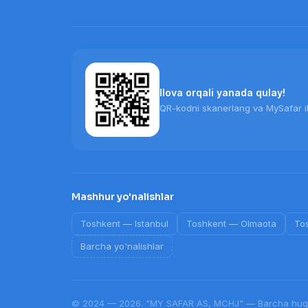
Ilova orqali yanada qulay!
QR-kodni skanerlang va MySafar il
Mashhur yo'nalishlar
Toshkent
—
Istanbul
Toshkent
—
Olmaota
To
Barcha yo'nalishlar
© 2024 — 2026. "MY SAFAR AS, MCHJ" — Barcha huqu