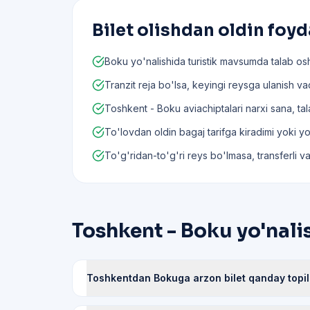
Bilet olishdan oldin foyd
Boku yo'nalishida turistik mavsumda talab os
Tranzit reja bo'lsa, keyingi reysga ulanish vaq
Toshkent - Boku aviachiptalari narxi sana, ta
To'lovdan oldin bagaj tarifga kiradimi yoki yo'q
To'g'ridan-to'g'ri reys bo'lmasa, transferli va
Toshkent - Boku yo'nalis
Toshkentdan Bokuga arzon bilet qanday topil