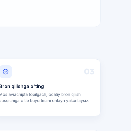
0
3
Bron qilishga o'ting
Mos aviachipta topilgach, odatiy bron qilish
bosqichiga o'tib buyurtmani onlayn yakunlaysiz.