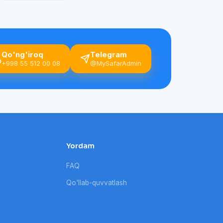
Qo'ng'iroq
Telegram
+998 55 512 00 08
@MySafarAdmin
Yordam
FAQ
Qo'llab-quvvatlash