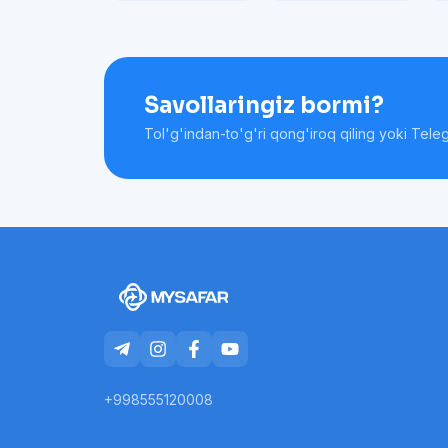
Savollaringiz bormi?
Tol'g'indan-to'g'ri qong'iroq qiling yoki Tele
+998555120008