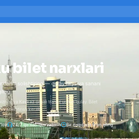
 bilet narxlari
larini solishtiring — qulay reys va sanani
ling.
znes va Kavkaz orqali tranzit uchun qulay. Bilet
ni solishtirish kerak.
'lov
24/7 qo'llab-quvvatlash
Bir daqiqada bron qiling