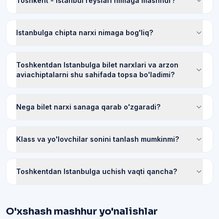
Toshkent - Istanbul reyslari nimaga mashhur?
Istanbulga chipta narxi nimaga bog'liq?
Toshkentdan Istanbulga bilet narxlari va arzon
aviachiptalarni shu sahifada topsa bo'ladimi?
Nega bilet narxi sanaga qarab o'zgaradi?
Klass va yo'lovchilar sonini tanlash mumkinmi?
Toshkentdan Istanbulga uchish vaqti qancha?
O'xshash mashhur yo'nalishlar