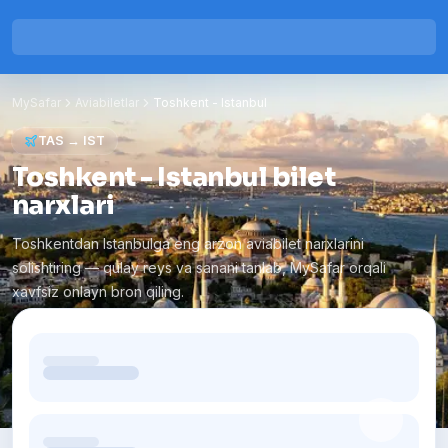
MySafar
Aviabiletlar
Toshkent
-
Istanbul
TAS
→
IST
Toshkent - Istanbul bilet
narxlari
Toshkentdan Istanbulga eng arzon aviabilet narxlarini
solishtiring — qulay reys va sanani tanlab, MySafar orqali
xavfsiz onlayn bron qiling.