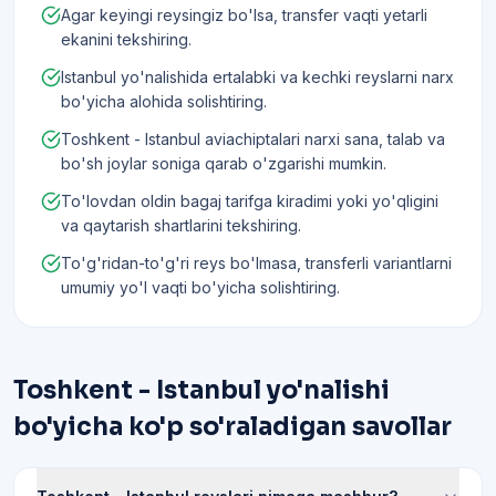
Agar keyingi reysingiz bo'lsa, transfer vaqti yetarli
ekanini tekshiring.
Istanbul yo'nalishida ertalabki va kechki reyslarni narx
bo'yicha alohida solishtiring.
Toshkent - Istanbul aviachiptalari narxi sana, talab va
bo'sh joylar soniga qarab o'zgarishi mumkin.
To'lovdan oldin bagaj tarifga kiradimi yoki yo'qligini
va qaytarish shartlarini tekshiring.
To'g'ridan-to'g'ri reys bo'lmasa, transferli variantlarni
umumiy yo'l vaqti bo'yicha solishtiring.
Toshkent - Istanbul yo'nalishi
bo'yicha ko'p so'raladigan savollar