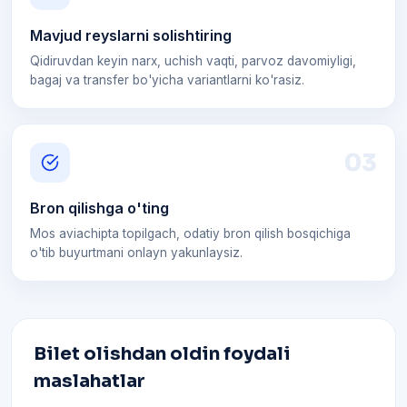
Mavjud reyslarni solishtiring
Qidiruvdan keyin narx, uchish vaqti, parvoz davomiyligi,
bagaj va transfer bo'yicha variantlarni ko'rasiz.
0
3
Bron qilishga o'ting
Mos aviachipta topilgach, odatiy bron qilish bosqichiga
o'tib buyurtmani onlayn yakunlaysiz.
Bilet olishdan oldin foydali
maslahatlar