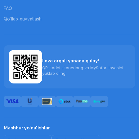
FAQ
Qo'llab-quvvatlash
Ilova orqali yanada qulay!
QR-kodni skanerlang va MySafar ilovasini
yuklab oling
Mashhur yo'nalishlar