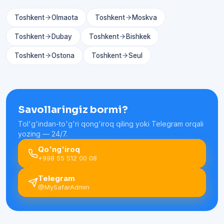
Toshkent
Olmaota
Toshkent
Moskva
Toshkent
Dubay
Toshkent
Bishkek
Toshkent
Ostona
Toshkent
Seul
Savollaringiz bormi?
Tol'g'indan-to'g'ri qong'iroq qiling yoki Telegram orqali
yozing — 24/7.
Qo'ng'iroq
+998 55 512 00 08
Telegram
@MySafarAdmin