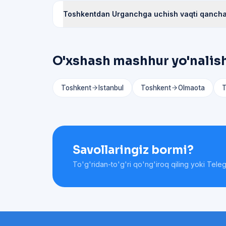
Toshkentdan Urganchga uchish vaqti qanch
O'xshash mashhur yo'nalis
Toshkent
Istanbul
Toshkent
Olmaota
T
Savollaringiz bormi?
To'g'ridan-to'g'ri qo'ng'iroq qiling yoki Tele