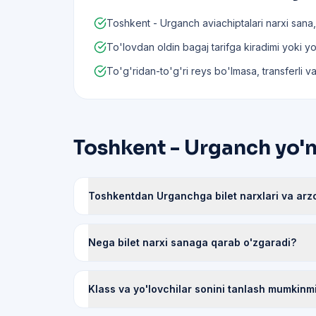
Toshkent - Urganch aviachiptalari narxi sana,
To'lovdan oldin bagaj tarifga kiradimi yoki yo'q
To'g'ridan-to'g'ri reys bo'lmasa, transferli va
Toshkent - Urganch yo'na
Toshkentdan Urganchga bilet narxlari va arzo
Nega bilet narxi sanaga qarab o'zgaradi?
Klass va yo'lovchilar sonini tanlash mumkinm