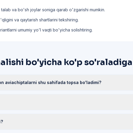
 talab va bo'sh joylar soniga qarab o'zgarishi mumkin.
ligini va qaytarish shartlarini tekshiring.
riantlarni umumiy yo'l vaqti bo'yicha solishtiring.
lishi bo'yicha ko'p so'raladiga
n aviachiptalarni shu sahifada topsa bo'ladimi?
i?