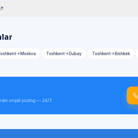
a?
hlar
oshkent
Moskva
Toshkent
Dubay
Toshkent
Bishkek
gram orqali yozing — 24/7.