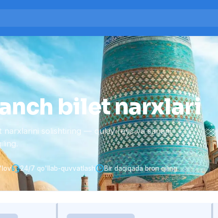
anch bilet narxlari
arxlarini solishtiring — qulay reys va sanani
ling.
'lov
24/7 qo'llab-quvvatlash
Bir daqiqada bron qiling