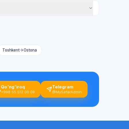
Toshkent
Ostona
Qo'ng'iroq
Telegram
+998 55 512 00 08
@MySafarAdmin