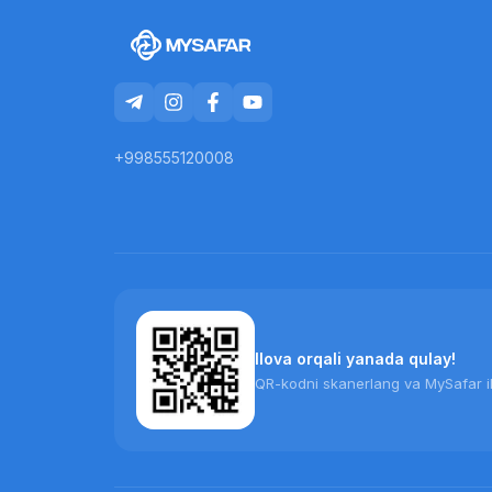
+998555120008
Ilova orqali yanada qulay!
QR-kodni skanerlang va MySafar il