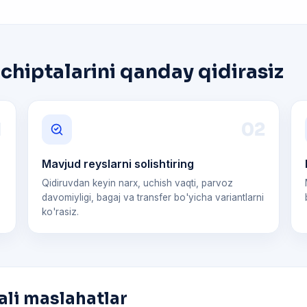
chiptalarini qanday qidirasiz
1
0
2
Mavjud reyslarni solishtiring
Qidiruvdan keyin narx, uchish vaqti, parvoz
davomiyligi, bagaj va transfer bo'yicha variantlarni
ko'rasiz.
ali maslahatlar