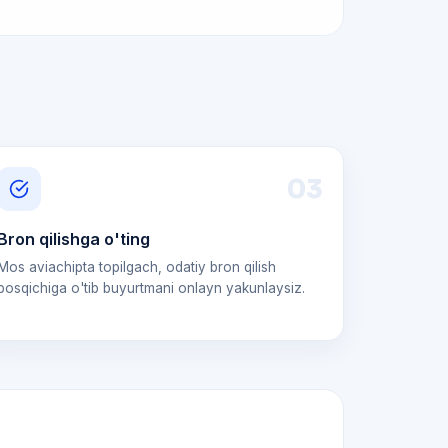
0
3
Bron qilishga o'ting
Mos aviachipta topilgach, odatiy bron qilish
bosqichiga o'tib buyurtmani onlayn yakunlaysiz.