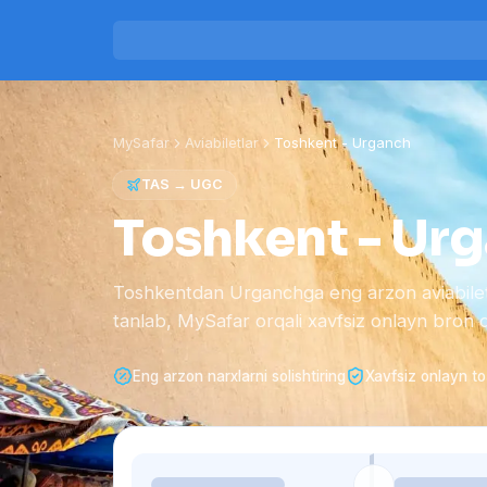
MySafar
Aviabiletlar
Toshkent
-
Urganch
TAS
→
UGC
Toshkent - Urg
Toshkentdan Urganchga eng arzon aviabilet n
tanlab, MySafar orqali xavfsiz onlayn bron qi
Eng arzon narxlarni solishtiring
Xavfsiz onlayn to