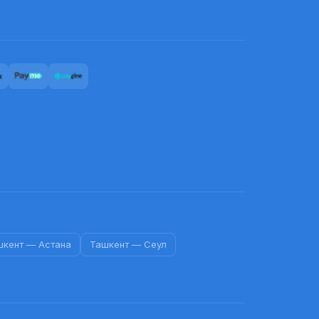
шкент
—
Астана
Ташкент
—
Сеул