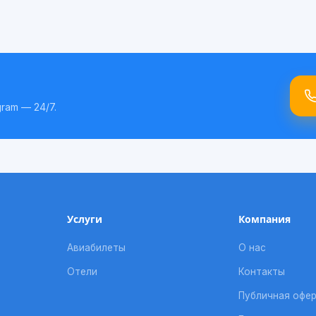
ram — 24/7.
Услуги
Компания
Авиабилеты
О нас
Отели
Контакты
Публичная офе