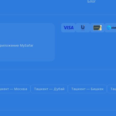
Блог
приложение MySafar
шкент
—
Москва
Ташкент
—
Дубай
Ташкент
—
Бишкек
Та