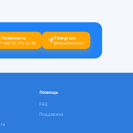
Позвонить
Telegram
+998 55 512 00 08
@MySafarAdmin
Помощь
FAQ
Поддержка
рта