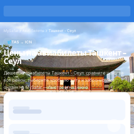
MySafar
Авиабилеты
Ташкент
-
Сеул
TAS
→
ICN
Цены на авиабилеты Ташкент -
Сеул
Дешёвые авиабилеты Ташкент - Сеул: сравните цены на
все рейсы, выберите удобную дату и забронируйте
онлайн на MySafar — быстро и надёжно.