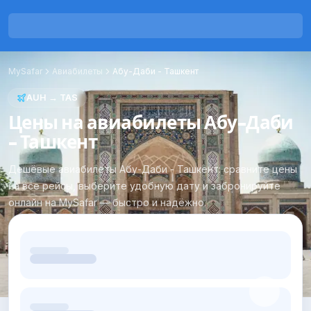
MySafar
Авиабилеты
Абу-Даби
-
Ташкент
AUH
→
TAS
Цены на авиабилеты Абу-Даби
- Ташкент
Дешёвые авиабилеты Абу-Даби - Ташкент: сравните цены
на все рейсы, выберите удобную дату и забронируйте
онлайн на MySafar — быстро и надёжно.