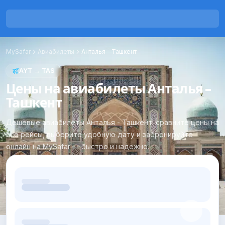
MySafar
Авиабилеты
Анталья
-
Ташкент
AYT
→
TAS
Цены на авиабилеты Анталья -
Ташкент
Дешёвые авиабилеты Анталья - Ташкент: сравните цены на
все рейсы, выберите удобную дату и забронируйте
онлайн на MySafar — быстро и надёжно.