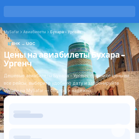
MySafar
Авиабилеты
Бухара
-
Ургенч
BHK
→
UGC
Цены на авиабилеты Бухара -
Ургенч
Дешёвые авиабилеты Бухара - Ургенч: сравните цены на
все рейсы, выберите удобную дату и забронируйте
онлайн на MySafar — быстро и надёжно.