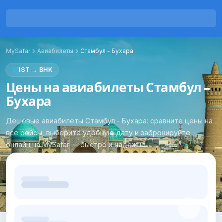
MySafar
Авиабилеты
Стамбул
-
Бухара
IST
→
BHK
Цены на авиабилеты Стамбул -
Бухара
Дешёвые авиабилеты Стамбул - Бухара: сравните цены на
все рейсы, выберите удобную дату и забронируйте
онлайн на MySafar — быстро и надёжно.