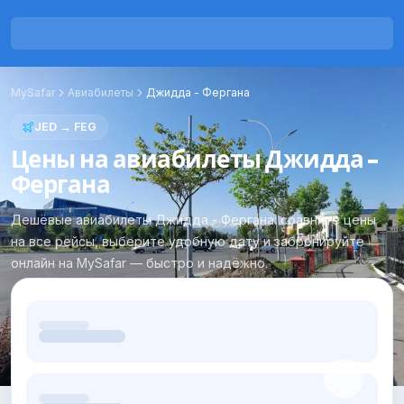
MySafar
Авиабилеты
Джидда
-
Фергана
JED
→
FEG
Цены на авиабилеты Джидда -
Фергана
Дешёвые авиабилеты Джидда - Фергана: сравните цены
на все рейсы, выберите удобную дату и забронируйте
онлайн на MySafar — быстро и надёжно.