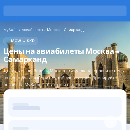
MySafar
Авиабилеты
Москва
-
Самарканд
MOW
→
SKD
Цены на авиабилеты Москва -
Самарканд
Дешёвые авиабилеты Москва - Самарканд: сравните цены
на все рейсы, выберите удобную дату и забронируйте
онлайн на MySafar — быстро и надёжно.