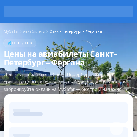
MySafar
Авиабилеты
Санкт-Петербург
-
Фергана
LED
→
FEG
Цены на авиабилеты Санкт-
Петербург - Фергана
Дешёвые авиабилеты Санкт-Петербург - Фергана:
сравните цены на все рейсы, выберите удобную дату и
забронируйте онлайн на MySafar — быстро и надёжно.