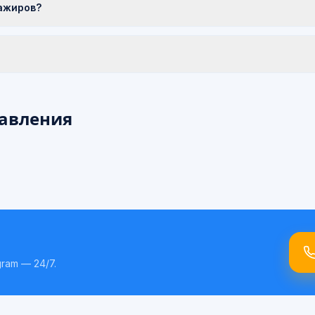
ажиров?
авления
ram — 24/7.