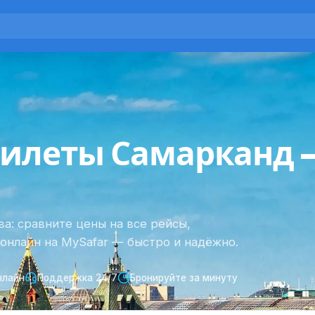
илеты Самарканд 
а: сравните цены на все рейсы,
онлайн на MySafar — быстро и надёжно.
нлайн
Поддержка 24/7
Бронируйте за минуту