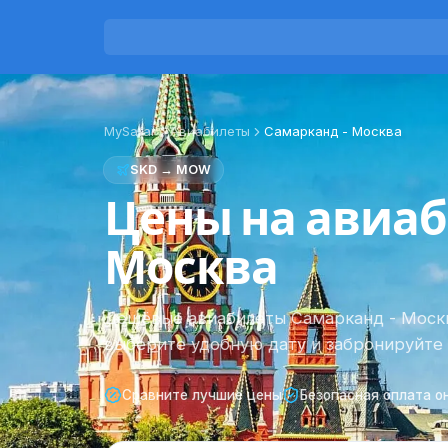
MySafar
Авиабилеты
Самарканд
-
Москва
SKD
→
MOW
Цены на авиаб
Москва
Дешёвые авиабилеты Самарканд - Москв
выберите удобную дату и забронируйте 
Сравните лучшие цены
Безопасная оплата о