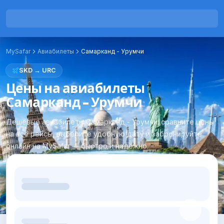
MySafar
Авиабилеты
Самарканд
-
Урумчи
SKD
→
URC
Цены на авиабилеты
Самарканд - Урумчи
Дешёвые авиабилеты Самарканд - Урумчи: сравните цены
на все рейсы, выберите удобную дату и забронируйте
онлайн на MySafar — быстро и надёжно.