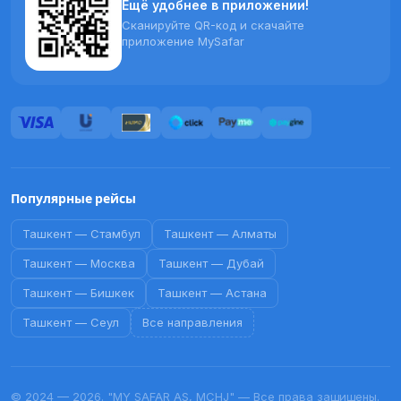
Ещё удобнее в приложении!
Сканируйте QR-код и скачайте
приложение MySafar
Популярные рейсы
Ташкент
—
Стамбул
Ташкент
—
Алматы
Ташкент
—
Москва
Ташкент
—
Дубай
Ташкент
—
Бишкек
Ташкент
—
Астана
Ташкент
—
Сеул
Все направления
© 2024 — 2026. "MY SAFAR AS, MCHJ" — Все права защищены.