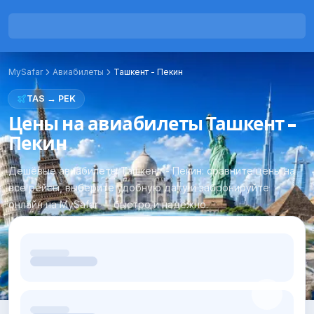
MySafar
Авиабилеты
Ташкент
-
Пекин
TAS
→
PEK
Цены на авиабилеты Ташкент -
Пекин
Дешёвые авиабилеты Ташкент - Пекин: сравните цены на
все рейсы, выберите удобную дату и забронируйте
онлайн на MySafar — быстро и надёжно.