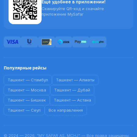
Ещё удобнее в приложении!
Сканируйте QR-код и скачайте
приложение MySafar
Популярные рейсы
Ташкент
—
Стамбул
Ташкент
—
Алматы
Ташкент
—
Москва
Ташкент
—
Дубай
Ташкент
—
Бишкек
Ташкент
—
Астана
Ташкент
—
Сеул
Все направления
© 2024 — 2026. "MY SAFAR AS, MCHJ" — Все права защищены.