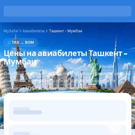
MySafar
Авиабилеты
Ташкент
-
Мумбаи
TAS
→
BOM
Цены на авиабилеты Ташкент -
Мумбаи
Дешёвые авиабилеты Ташкент - Мумбаи: сравните цены на
все рейсы, выберите удобную дату и забронируйте
онлайн на MySafar — быстро и надёжно.