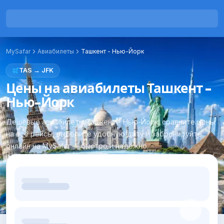
MySafar
Авиабилеты
Ташкент
-
Нью-Йорк
TAS
→
JFK
Цены на авиабилеты Ташкент -
Нью-Йорк
Дешёвые авиабилеты Ташкент - Нью-Йорк: сравните цены
на все рейсы, выберите удобную дату и забронируйте
онлайн на MySafar — быстро и надёжно.