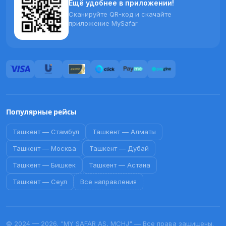
Ещё удобнее в приложении!
Сканируйте QR-код и скачайте
приложение MySafar
Популярные рейсы
Ташкент
—
Стамбул
Ташкент
—
Алматы
Ташкент
—
Москва
Ташкент
—
Дубай
Ташкент
—
Бишкек
Ташкент
—
Астана
Ташкент
—
Сеул
Все направления
© 2024 — 2026. "MY SAFAR AS, MCHJ" — Все права защищены.