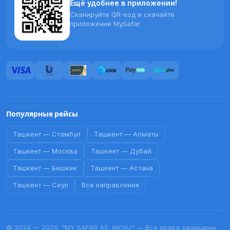
Ещё удобнее в приложении!
Сканируйте QR-код и скачайте
приложение MySafar
Популярные рейсы
Ташкент
—
Стамбул
Ташкент
—
Алматы
Ташкент
—
Москва
Ташкент
—
Дубай
Ташкент
—
Бишкек
Ташкент
—
Астана
Ташкент
—
Сеул
Все направления
© 2024 — 2026. "MY SAFAR AS, MCHJ" — Все права защищены.