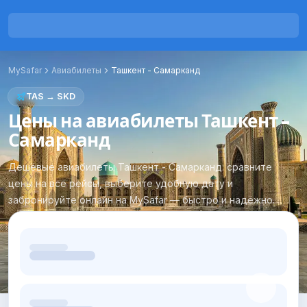
MySafar
Авиабилеты
Ташкент
-
Самарканд
TAS
→
SKD
Цены на авиабилеты Ташкент -
Самарканд
Дешёвые авиабилеты Ташкент - Самарканд: сравните
цены на все рейсы, выберите удобную дату и
забронируйте онлайн на MySafar — быстро и надёжно.