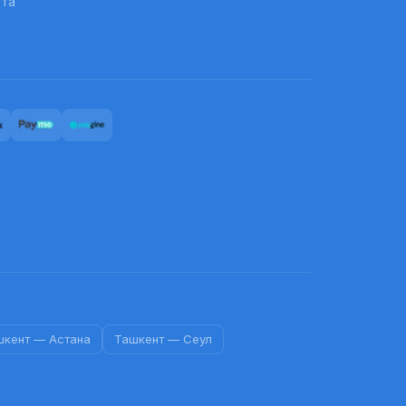
рта
шкент
—
Астана
Ташкент
—
Сеул