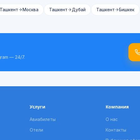
Ташкент
Москва
Ташкент
Дубай
Ташкент
Бишкек
ram — 24/7.
Услуги
Компания
Авиабилеты
О нас
Отели
Контакты