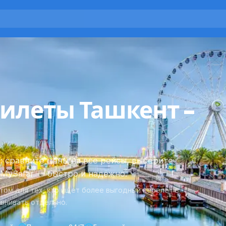
илеты Ташкент -
 сравните цены на все рейсы, выберите
 MySafar — быстро и надёжно.
ом для тех, кто ищет более выгодный перелет в
авнивать отдельно.