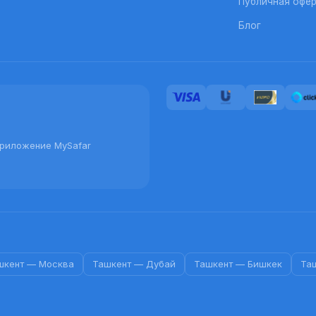
Публичная офе
Блог
приложение MySafar
шкент
—
Москва
Ташкент
—
Дубай
Ташкент
—
Бишкек
Та