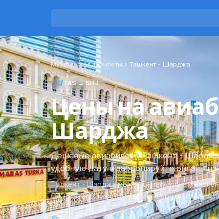
MySafar
Авиабилеты
Ташкент
-
Шарджа
TAS
→
SHJ
Цены на авиаб
Шарджа
Дешёвые авиабилеты Ташкент - Шарджа:
удобную дату и забронируйте онлайн на
Ташкент - Шарджа может быть удобным вариант
ОАЭ. Из-за близости к Дубаю Шарджу стоит ср