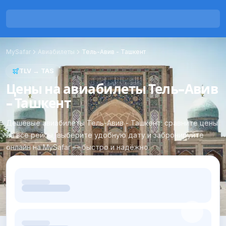
MySafar
Авиабилеты
Тель-Авив
-
Ташкент
TLV
→
TAS
Цены на авиабилеты Тель-Авив
- Ташкент
Дешёвые авиабилеты Тель-Авив - Ташкент: сравните цены
на все рейсы, выберите удобную дату и забронируйте
онлайн на MySafar — быстро и надёжно.