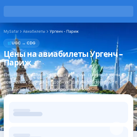
MySafar
Авиабилеты
Ургенч
-
Париж
UGC
→
CDG
Цены на авиабилеты Ургенч -
Париж
Дешёвые авиабилеты Ургенч - Париж: сравните цены на
все рейсы, выберите удобную дату и забронируйте
онлайн на MySafar — быстро и надёжно.