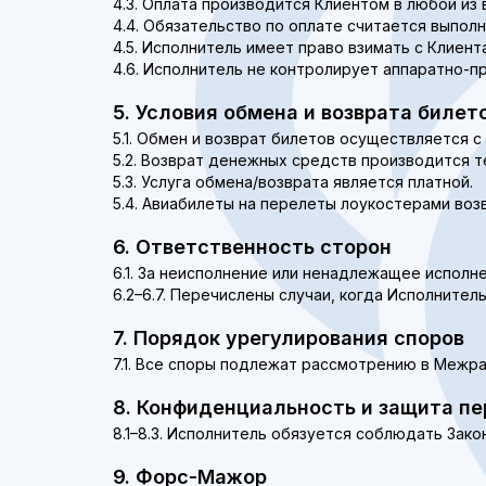
4.3. Оплата производится Клиентом в любой из
4.4. Обязательство по оплате считается выполн
4.5. Исполнитель имеет право взимать с Клиента
4.6. Исполнитель не контролирует аппаратно-п
5. Условия обмена и возврата билет
5.1. Обмен и возврат билетов осуществляется с 
5.2. Возврат денежных средств производится т
5.3. Услуга обмена/возврата является платной.
5.4. Авиабилеты на перелеты лоукостерами воз
6. Ответственность сторон
6.1. За неисполнение или ненадлежащее исполн
6.2–6.7. Перечислены случаи, когда Исполнитель
7. Порядок урегулирования споров
7.1. Все споры подлежат рассмотрению в Межр
8. Конфиденциальность и защита п
8.1–8.3. Исполнитель обязуется соблюдать Зако
9. Форс-Мажор