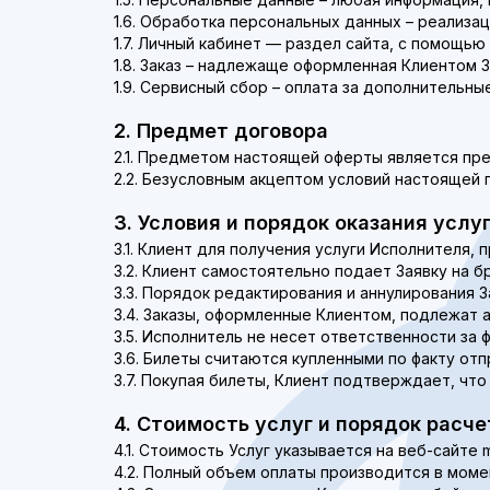
1.6. Обработка персональных данных – реализац
1.7. Личный кабинет — раздел сайта, с помощью
1.8. Заказ – надлежаще оформленная Клиентом За
1.9. Сервисный сбор – оплата за дополнительны
2. Предмет договора
2.1. Предметом настоящей оферты является пре
2.2. Безусловным акцептом условий настоящей 
3. Условия и порядок оказания услу
3.1. Клиент для получения услуги Исполнителя, п
3.2. Клиент самостоятельно подает Заявку на бр
3.3. Порядок редактирования и аннулирования З
3.4. Заказы, оформленные Клиентом, подлежат 
3.5. Исполнитель не несет ответственности за 
3.6. Билеты считаются купленными по факту отп
3.7. Покупая билеты, Клиент подтверждает, что 
4. Стоимость услуг и порядок расче
4.1. Стоимость Услуг указывается на веб-сайте my
4.2. Полный объем оплаты производится в момен