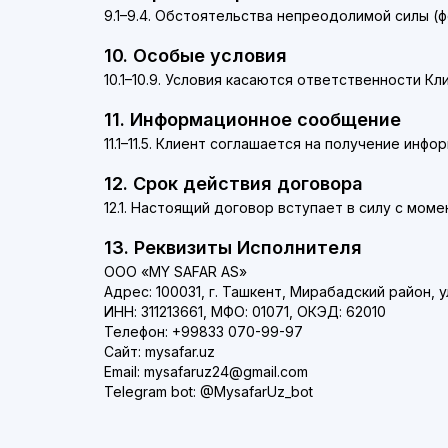
9.1–9.4. Обстоятельства непреодолимой силы (
10. Особые условия
10.1–10.9. Условия касаются ответственности Кл
11. Информационное сообщение
11.1–11.5. Клиент соглашается на получение ин
12. Срок действия договора
12.1. Настоящий договор вступает в силу с мом
13. Реквизиты Исполнителя
ООО «MY SAFAR AS»
Адрес: 100031, г. Ташкент, Мирабадский район, у
ИНН: 311213661, МФО: 01071, ОКЭД: 62010
Телефон: +99833 070-99-97
Сайт:
mysafar.uz
Email:
mysafaruz24@gmail.com
Telegram bot:
@MysafarUz_bot