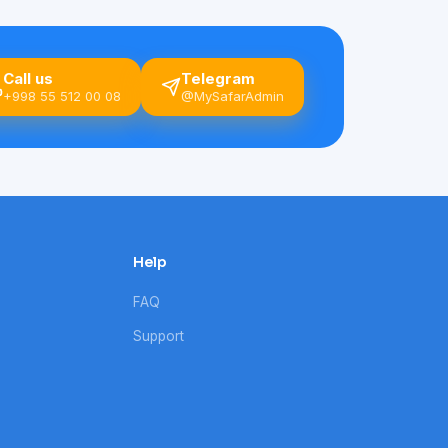
Call us
Telegram
+998 55 512 00 08
@MySafarAdmin
Help
FAQ
Support