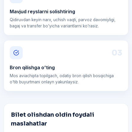
Mavjud reyslarni solishtiring
Qidiruvdan keyin narx, uchish vaqti, parvoz davomiyligi,
bagaj va transfer bo'yicha variantlarni ko'rasiz.
0
3
Bron qilishga o'ting
Mos aviachipta topilgach, odatiy bron qilish bosqichiga
o'tib buyurtmani onlayn yakunlaysiz.
Bilet olishdan oldin foydali
maslahatlar