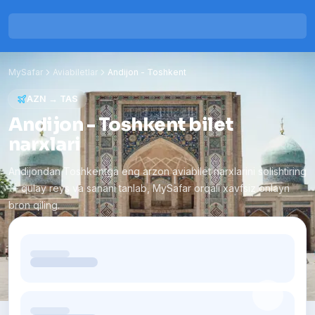
MySafar
Aviabiletlar
Andijon
-
Toshkent
AZN
→
TAS
Andijon - Toshkent bilet
narxlari
Andijondan Toshkentga eng arzon aviabilet narxlarini solishtiring
— qulay reys va sanani tanlab, MySafar orqali xavfsiz onlayn
bron qiling.