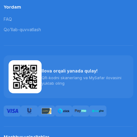
Yordam
FAQ
Qo'llab-quvvatlash
Ilova orqali yanada qulay!
QR-kodni skanerlang va MySafar ilovasini
yuklab oling