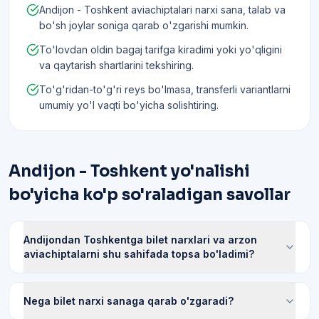
Andijon - Toshkent aviachiptalari narxi sana, talab va
bo'sh joylar soniga qarab o'zgarishi mumkin.
To'lovdan oldin bagaj tarifga kiradimi yoki yo'qligini
va qaytarish shartlarini tekshiring.
To'g'ridan-to'g'ri reys bo'lmasa, transferli variantlarni
umumiy yo'l vaqti bo'yicha solishtiring.
Andijon - Toshkent yo'nalishi
bo'yicha ko'p so'raladigan savollar
Andijondan Toshkentga bilet narxlari va arzon
aviachiptalarni shu sahifada topsa bo'ladimi?
Nega bilet narxi sanaga qarab o'zgaradi?