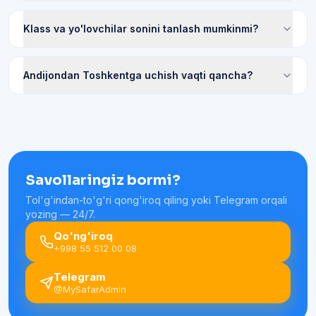
Klass va yo'lovchilar sonini tanlash mumkinmi?
Andijondan Toshkentga uchish vaqti qancha?
Savollaringiz bormi?
Tol'g'indan-to'g'ri qong'iroq qiling yoki Telegram orqali
yozing — 24/7.
Qo'ng'iroq
+998 55 512 00 08
Telegram
@MySafarAdmin