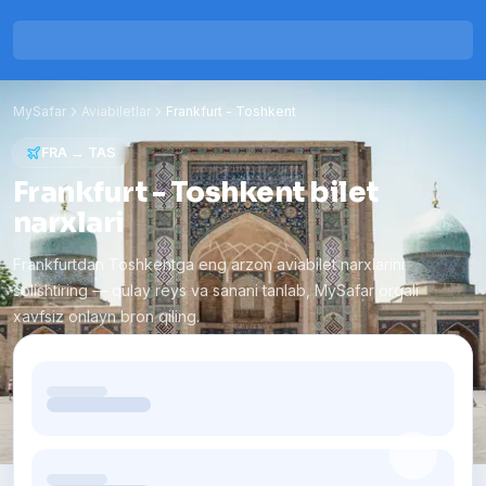
MySafar
Aviabiletlar
Frankfurt
-
Toshkent
FRA
→
TAS
Frankfurt - Toshkent bilet
narxlari
Frankfurtdan Toshkentga eng arzon aviabilet narxlarini
solishtiring — qulay reys va sanani tanlab, MySafar orqali
xavfsiz onlayn bron qiling.