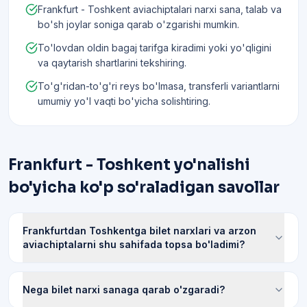
Frankfurt - Toshkent aviachiptalari narxi sana, talab va
bo'sh joylar soniga qarab o'zgarishi mumkin.
To'lovdan oldin bagaj tarifga kiradimi yoki yo'qligini
va qaytarish shartlarini tekshiring.
To'g'ridan-to'g'ri reys bo'lmasa, transferli variantlarni
umumiy yo'l vaqti bo'yicha solishtiring.
Frankfurt - Toshkent yo'nalishi
bo'yicha ko'p so'raladigan savollar
Frankfurtdan Toshkentga bilet narxlari va arzon
aviachiptalarni shu sahifada topsa bo'ladimi?
Nega bilet narxi sanaga qarab o'zgaradi?