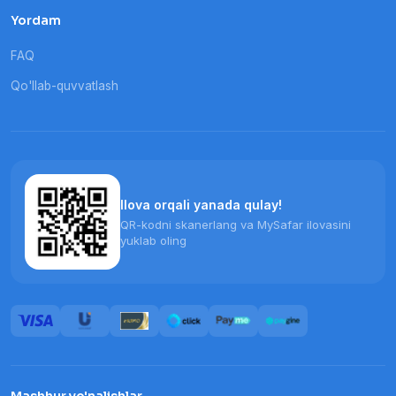
Yordam
FAQ
Qo'llab-quvvatlash
Ilova orqali yanada qulay!
QR-kodni skanerlang va MySafar ilovasini
yuklab oling