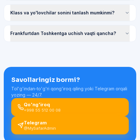
Klass va yo'lovchilar sonini tanlash mumkinmi?
Frankfurtdan Toshkentga uchish vaqti qancha?
Savollaringiz bormi?
Tol'g'indan-to'g'ri qong'iroq qiling yoki Telegram orqali
yozing — 24/7.
Qo'ng'iroq
+998 55 512 00 08
Telegram
@MySafarAdmin