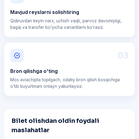
Mavjud reyslarni solishtiring
Qidiruvdan keyin narx, uchish vaqti, parvoz davomiyligi,
bagaj va transfer bo'yicha variantlarni ko'rasiz.
0
3
Bron qilishga o'ting
Mos aviachipta topilgach, odatiy bron qilish bosqichiga
o'tib buyurtmani onlayn yakunlaysiz.
Bilet olishdan oldin foydali
maslahatlar