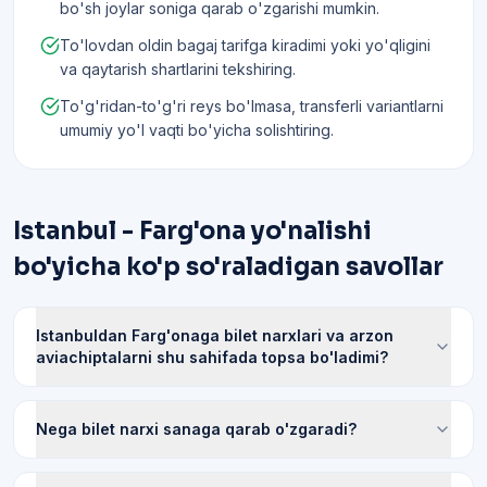
bo'sh joylar soniga qarab o'zgarishi mumkin.
To'lovdan oldin bagaj tarifga kiradimi yoki yo'qligini
va qaytarish shartlarini tekshiring.
To'g'ridan-to'g'ri reys bo'lmasa, transferli variantlarni
umumiy yo'l vaqti bo'yicha solishtiring.
Istanbul - Farg'ona yo'nalishi
bo'yicha ko'p so'raladigan savollar
Istanbuldan Farg'onaga bilet narxlari va arzon
aviachiptalarni shu sahifada topsa bo'ladimi?
Nega bilet narxi sanaga qarab o'zgaradi?