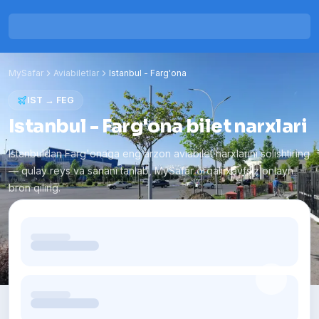
MySafar
Aviabiletlar
Istanbul
-
Farg'ona
IST
→
FEG
Istanbul - Farg'ona bilet narxlari
Istanbuldan Farg'onaga eng arzon aviabilet narxlarini solishtiring
— qulay reys va sanani tanlab, MySafar orqali xavfsiz onlayn
bron qiling.