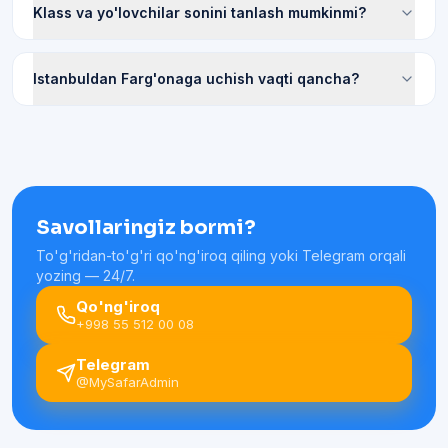
Klass va yo'lovchilar sonini tanlash mumkinmi?
Istanbuldan Farg'onaga uchish vaqti qancha?
Savollaringiz bormi?
To'g'ridan-to'g'ri qo'ng'iroq qiling yoki Telegram orqali
yozing — 24/7.
Qo'ng'iroq
+998 55 512 00 08
Telegram
@MySafarAdmin