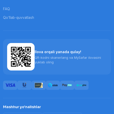
FAQ
Qo'llab-quvvatlash
Ilova orqali yanada qulay!
QR-kodni skanerlang va MySafar ilovasini
yuklab oling
Mashhur yo'nalishlar