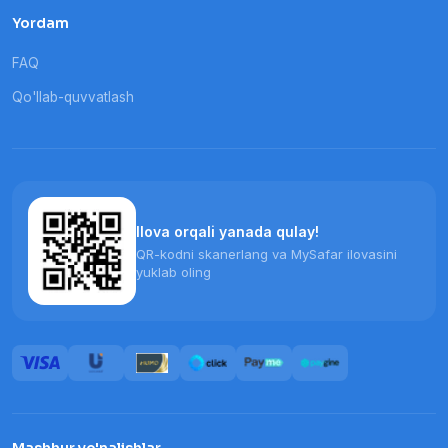
Yordam
FAQ
Qo'llab-quvvatlash
Ilova orqali yanada qulay!
QR-kodni skanerlang va MySafar ilovasini
yuklab oling