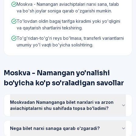
Moskva - Namangan aviachiptalari narxi sana, talab
va bo'sh joylar soniga qarab o'zgarishi mumkin.
To'lovdan oldin bagaj tarifga kiradimi yoki yo'qligini
va qaytarish shartlarini tekshiring.
To'g'ridan-to'g'ri reys bo'lmasa, transferli variantlarni
umumiy yo'l vaqti bo'yicha solishtiring.
Moskva - Namangan yo'nalishi
bo'yicha ko'p so'raladigan savollar
Moskvadan Namanganga bilet narxlari va arzon
aviachiptalarni shu sahifada topsa bo'ladimi?
Nega bilet narxi sanaga qarab o'zgaradi?