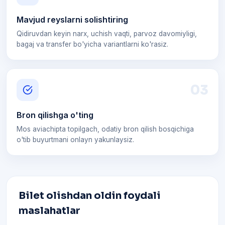
Mavjud reyslarni solishtiring
Qidiruvdan keyin narx, uchish vaqti, parvoz davomiyligi,
bagaj va transfer bo'yicha variantlarni ko'rasiz.
0
3
Bron qilishga o'ting
Mos aviachipta topilgach, odatiy bron qilish bosqichiga
o'tib buyurtmani onlayn yakunlaysiz.
Bilet olishdan oldin foydali
maslahatlar