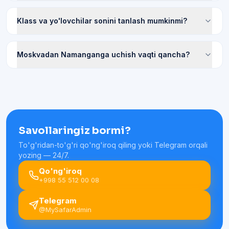
Klass va yo'lovchilar sonini tanlash mumkinmi?
Moskvadan Namanganga uchish vaqti qancha?
Savollaringiz bormi?
To'g'ridan-to'g'ri qo'ng'iroq qiling yoki Telegram orqali
yozing — 24/7.
Qo'ng'iroq
+998 55 512 00 08
Telegram
@MySafarAdmin