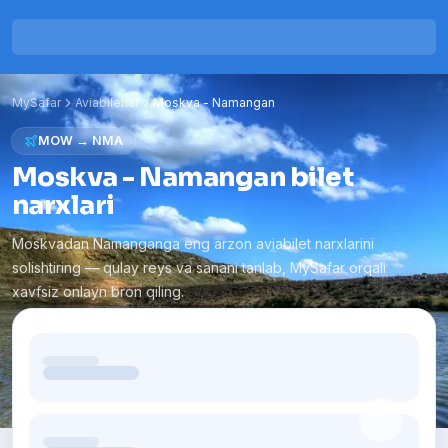
MySafar
Aviabiletlar
Moskva
-
Namangan
MOW
→
NMA
Moskva - Namangan bilet
narxlari
Moskvadan Namanganga eng arzon aviabilet narxlarini
solishtiring — qulay reys va sanani tanlab, MySafar orqali
xavfsiz onlayn bron qiling.