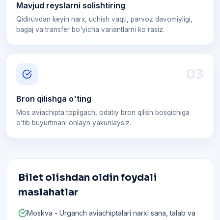
Mavjud reyslarni solishtiring
Qidiruvdan keyin narx, uchish vaqti, parvoz davomiyligi,
bagaj va transfer bo'yicha variantlarni ko'rasiz.
0
3
Bron qilishga o'ting
Mos aviachipta topilgach, odatiy bron qilish bosqichiga
o'tib buyurtmani onlayn yakunlaysiz.
Bilet olishdan oldin foydali
maslahatlar
Moskva - Urganch aviachiptalari narxi sana, talab va