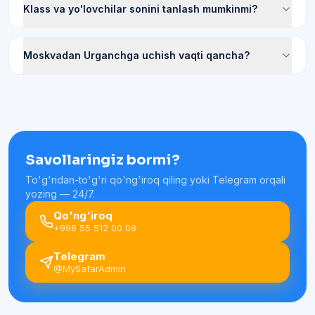
Klass va yo'lovchilar sonini tanlash mumkinmi?
Moskvadan Urganchga uchish vaqti qancha?
Savollaringiz bormi?
To'g'ridan-to'g'ri qo'ng'iroq qiling yoki Telegram orqali
yozing — 24/7.
Qo'ng'iroq
+998 55 512 00 08
Telegram
@MySafarAdmin