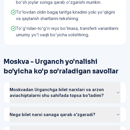
bo'sh joylar soniga qarab o'zgarishi mumkin.
To'lovdan oldin bagaj tarifga kiradimi yoki yo'qligini
va qaytarish shartlarini tekshiring.
To'g'ridan-to'g'ri reys bo'lmasa, transferli variantlarni
umumiy yo'l vaqti bo'yicha solishtiring.
Moskva - Urganch yo'nalishi
bo'yicha ko'p so'raladigan savollar
Moskvadan Urganchga bilet narxlari va arzon
aviachiptalarni shu sahifada topsa bo'ladimi?
Nega bilet narxi sanaga qarab o'zgaradi?