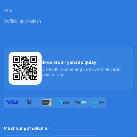
FAQ
Qo'llab-quvvatlash
Ilova orqali yanada qulay!
QR-kodni skanerlang va MySafar ilovasini
yuklab oling
Mashhur yo'nalishlar