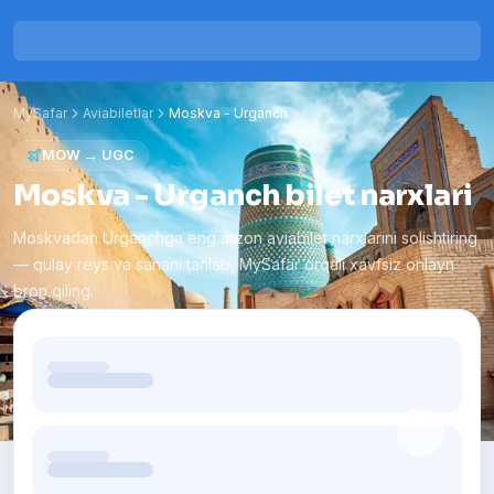
MySafar
Aviabiletlar
Moskva
-
Urganch
MOW
→
UGC
Moskva - Urganch bilet narxlari
Moskvadan Urganchga eng arzon aviabilet narxlarini solishtiring
— qulay reys va sanani tanlab, MySafar orqali xavfsiz onlayn
bron qiling.