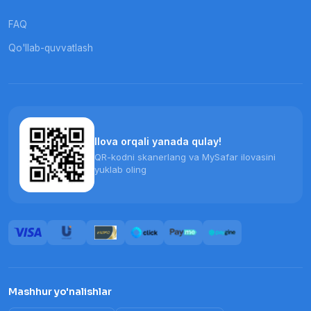
FAQ
Qo'llab-quvvatlash
Ilova orqali yanada qulay!
QR-kodni skanerlang va MySafar ilovasini
yuklab oling
Mashhur yo'nalishlar