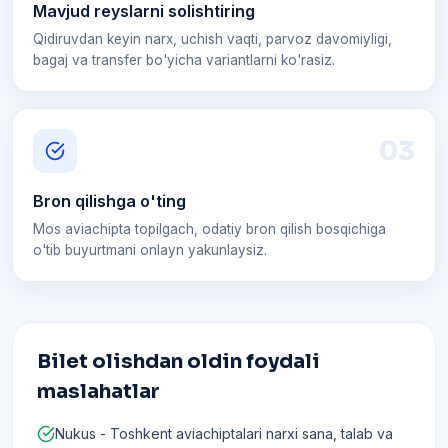
Mavjud reyslarni solishtiring
Qidiruvdan keyin narx, uchish vaqti, parvoz davomiyligi,
bagaj va transfer bo'yicha variantlarni ko'rasiz.
0
3
Bron qilishga o'ting
Mos aviachipta topilgach, odatiy bron qilish bosqichiga
o'tib buyurtmani onlayn yakunlaysiz.
Bilet olishdan oldin foydali
maslahatlar
Nukus - Toshkent aviachiptalari narxi sana, talab va