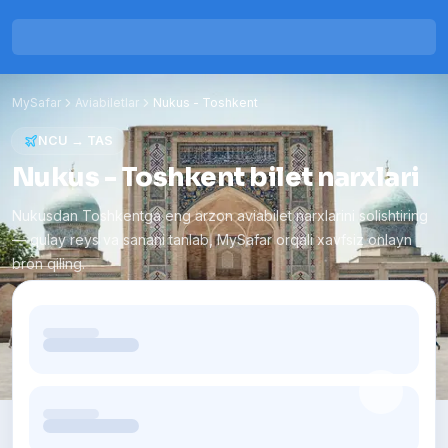
MySafar
Aviabiletlar
Nukus
-
Toshkent
NCU
→
TAS
Nukus - Toshkent bilet narxlari
Nukusdan Toshkentga eng arzon aviabilet narxlarini solishtiring
— qulay reys va sanani tanlab, MySafar orqali xavfsiz onlayn
bron qiling.