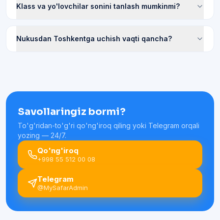
Klass va yo'lovchilar sonini tanlash mumkinmi?
Nukusdan Toshkentga uchish vaqti qancha?
Savollaringiz bormi?
To'g'ridan-to'g'ri qo'ng'iroq qiling yoki Telegram orqali
yozing — 24/7.
Qo'ng'iroq
+998 55 512 00 08
Telegram
@MySafarAdmin