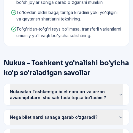
bo'sh joylar soniga qarab o'zgarishi mumkin.
To'lovdan oldin bagaj tarifga kiradimi yoki yo'qligini
va qaytarish shartlarini tekshiring.
To'g'ridan-to'g'ri reys bo'lmasa, transferli variantlarni
umumiy yo'l vaqti bo'yicha solishtiring.
Nukus - Toshkent yo'nalishi bo'yicha
ko'p so'raladigan savollar
Nukusdan Toshkentga bilet narxlari va arzon
aviachiptalarni shu sahifada topsa bo'ladimi?
Nega bilet narxi sanaga qarab o'zgaradi?