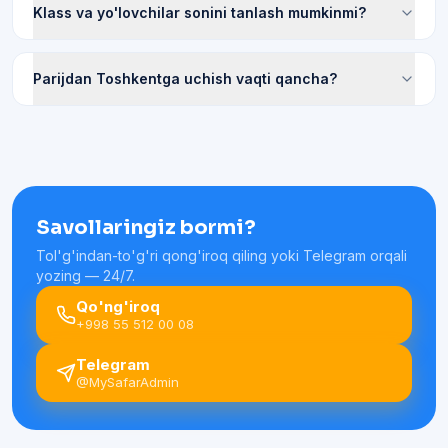
Klass va yo'lovchilar sonini tanlash mumkinmi?
Parijdan Toshkentga uchish vaqti qancha?
Savollaringiz bormi?
Tol'g'indan-to'g'ri qong'iroq qiling yoki Telegram orqali
yozing — 24/7.
Qo'ng'iroq
+998 55 512 00 08
Telegram
@MySafarAdmin