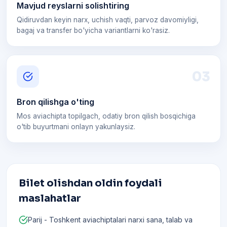
Mavjud reyslarni solishtiring
Qidiruvdan keyin narx, uchish vaqti, parvoz davomiyligi,
bagaj va transfer bo'yicha variantlarni ko'rasiz.
0
3
Bron qilishga o'ting
Mos aviachipta topilgach, odatiy bron qilish bosqichiga
o'tib buyurtmani onlayn yakunlaysiz.
Bilet olishdan oldin foydali
maslahatlar
Parij - Toshkent aviachiptalari narxi sana, talab va