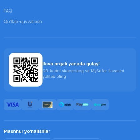
FAQ
Qo'llab-quvvatlash
Ilova orqali yanada qulay!
QR-kodni skanerlang va MySafar ilovasini
yuklab oling
Mashhur yo'nalishlar