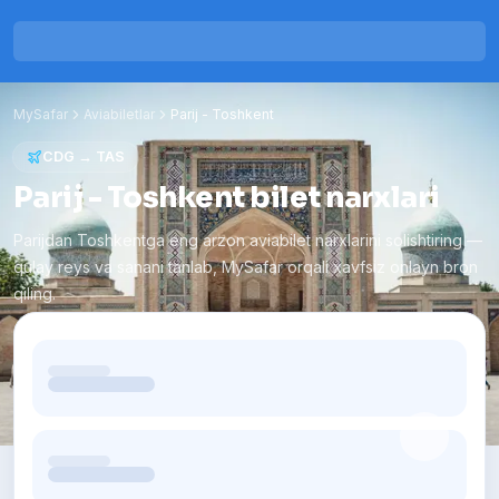
MySafar
Aviabiletlar
Parij
-
Toshkent
CDG
→
TAS
Parij - Toshkent bilet narxlari
Parijdan Toshkentga eng arzon aviabilet narxlarini solishtiring —
qulay reys va sanani tanlab, MySafar orqali xavfsiz onlayn bron
qiling.