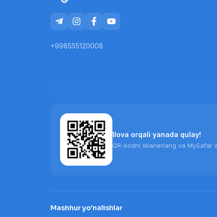
+998555120008
Ilova orqali yanada qulay!
QR-kodni skanerlang va MySafar il
Mashhur yo'nalishlar