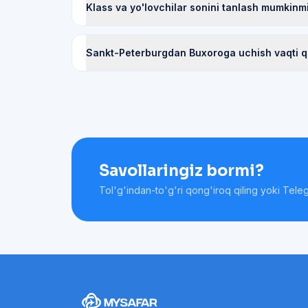
Klass va yo'lovchilar sonini tanlash mumkinm
Sankt-Peterburgdan Buxoroga uchish vaqti 
Savollaringiz bormi?
Tol'g'indan-to'g'ri qong'iroq qiling yoki Tele