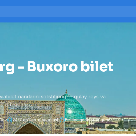
g - Buxoro bilet
ilet narxlarini solishtiring — qulay reys va
bron qiling.
'lov
24/7 qo'llab-quvvatlash
Bir daqiqada bron qiling