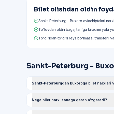
Bilet olishdan oldin foyd
Sankt-Peterburg - Buxoro aviachiptalari narxi
To'lovdan oldin bagaj tarifga kiradimi yoki yo'q
To'g'ridan-to'g'ri reys bo'lmasa, transferli va
Sankt-Peterburg - Buxor
Sankt-Peterburgdan Buxoroga bilet narxlari v
Nega bilet narxi sanaga qarab o'zgaradi?