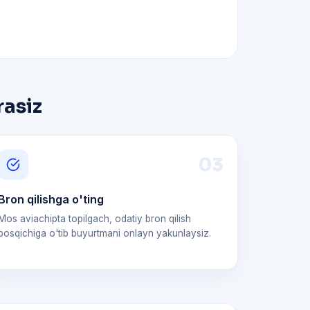
rasiz
0
3
Bron qilishga o'ting
Mos aviachipta topilgach, odatiy bron qilish
bosqichiga o'tib buyurtmani onlayn yakunlaysiz.