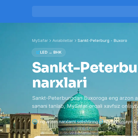
MySafar
Aviabiletlar
Sankt-Peterburg
-
Buxoro
LED
→
BHK
Sankt-Peterbur
narxlari
Sankt-Peterburgdan Buxoroga eng arzon aviab
sanani tanlab, MySafar orqali xavfsiz onlayn 
Eng arzon narxlarni solishtiring
Xavfsiz onlayn to