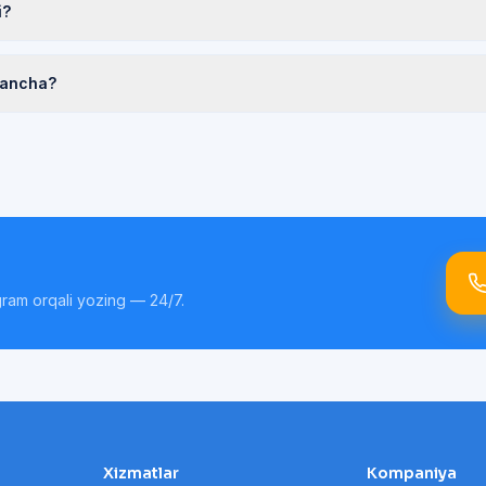
i?
qancha?
gram orqali yozing — 24/7.
Xizmatlar
Kompaniya