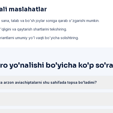
ali maslahatlar
 sana, talab va bo'sh joylar soniga qarab o'zgarishi mumkin.
ligini va qaytarish shartlarini tekshiring.
riantlarni umumiy yo'l vaqti bo'yicha solishtiring.
o yo'nalishi bo'yicha ko'p so'r
a arzon aviachiptalarni shu sahifada topsa bo'ladimi?