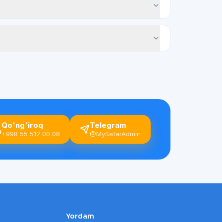
Qo'ng'iroq
Telegram
+998 55 512 00 08
@MySafarAdmin
Yordam