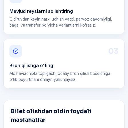
Mavjud reyslarni solishtiring
Qidiruvdan keyin narx, uchish vaqti, parvoz davomiyligi,
bagaj va transfer bo'yicha variantlarni ko'rasiz.
0
3
Bron qilishga o'ting
Mos aviachipta topilgach, odatiy bron qilish bosqichiga
o'tib buyurtmani onlayn yakunlaysiz.
Bilet olishdan oldin foydali
maslahatlar