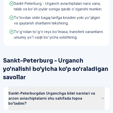
Sankt-Peterburg - Urganch aviachiptalari narxi sana,
talab va bo'sh joylar soniga qarab o'zgarishi mumkin.
To'lovdan oldin bagaj tarifga kiradimi yoki yo'qligini
va qaytarish shartlarini tekshiring.
To'g'ridan-to'g'ri reys bo'lmasa, transferli variantlarni
umumiy yo'l vaqti bo'yicha solishtiring.
Sankt-Peterburg - Urganch
yo'nalishi bo'yicha ko'p so'raladigan
savollar
Sankt-Peterburgdan Urganchga bilet narxlari va
arzon aviachiptalarni shu sahifada topsa
bo'ladimi?