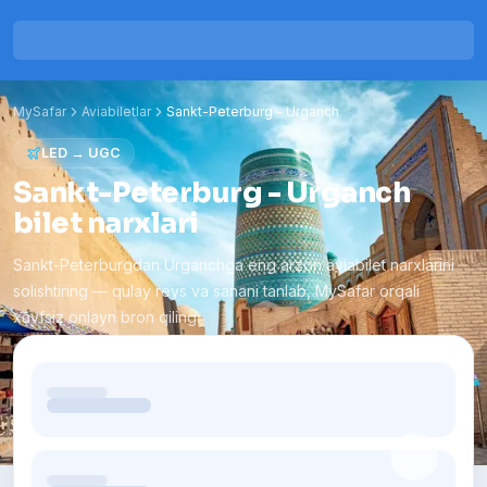
MySafar
Aviabiletlar
Sankt-Peterburg
-
Urganch
LED
→
UGC
Sankt-Peterburg - Urganch
bilet narxlari
Sankt-Peterburgdan Urganchga eng arzon aviabilet narxlarini
solishtiring — qulay reys va sanani tanlab, MySafar orqali
xavfsiz onlayn bron qiling.