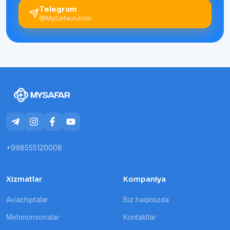
Telegram
@MySafarAdmin
+998555120008
Xizmatlar
Kompaniya
Aviachiptalar
Biz haqimizda
Mehmonxonalar
Kontaktlar