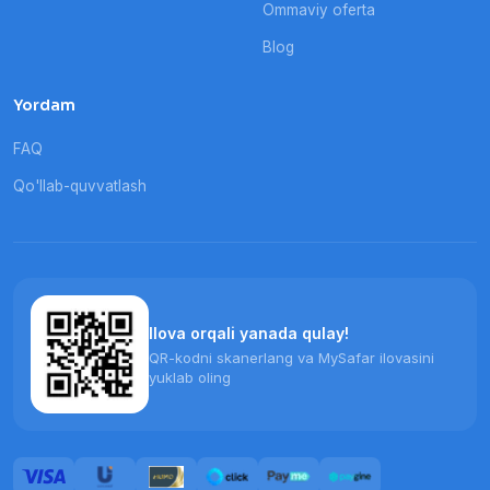
Ommaviy oferta
Blog
Yordam
FAQ
Qo'llab-quvvatlash
Ilova orqali yanada qulay!
QR-kodni skanerlang va MySafar ilovasini
yuklab oling