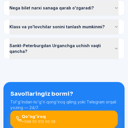
Nega bilet narxi sanaga qarab o'zgaradi?
Klass va yo'lovchilar sonini tanlash mumkinmi?
Sankt-Peterburgdan Urganchga uchish vaqti
qancha?
Savollaringiz bormi?
Tol'g'indan-to'g'ri qong'iroq qiling yoki Telegram orqali
yozing — 24/7.
Qo'ng'iroq
+998 55 512 00 08