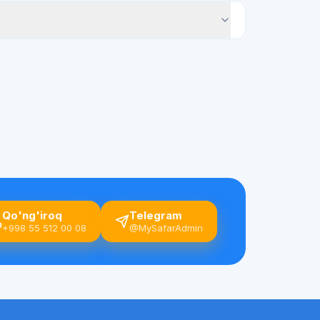
Qo'ng'iroq
Telegram
+998 55 512 00 08
@MySafarAdmin