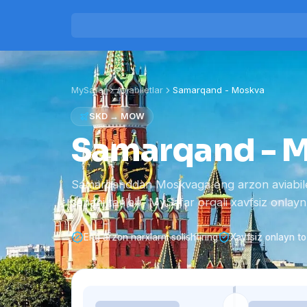
MySafar
Aviabiletlar
Samarqand
-
Moskva
SKD
→
MOW
Samarqand - Mo
Samarqanddan Moskvaga eng arzon aviabilet 
sanani tanlab, MySafar orqali xavfsiz onlayn 
Eng arzon narxlarni solishtiring
Xavfsiz onlayn to