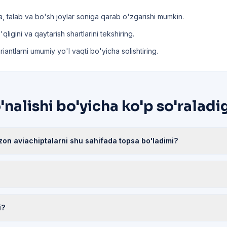
, talab va bo'sh joylar soniga qarab o'zgarishi mumkin.
ligini va qaytarish shartlarini tekshiring.
riantlarni umumiy yo'l vaqti bo'yicha solishtiring.
alishi bo'yicha ko'p so'raladi
on aviachiptalarni shu sahifada topsa bo'ladimi?
i?