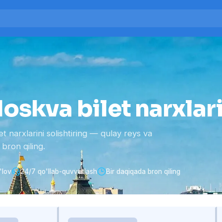
skva bilet narxlar
narxlarini solishtiring — qulay reys va
bron qiling.
'lov
24/7 qo'llab-quvvatlash
Bir daqiqada bron qiling