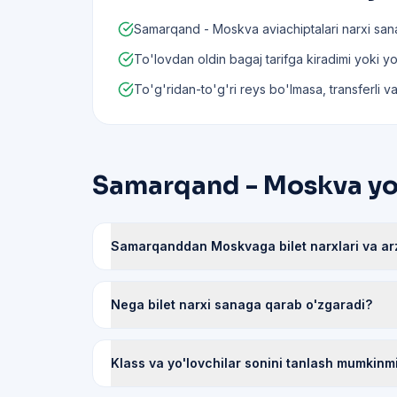
Samarqand - Moskva aviachiptalari narxi sana
To'lovdan oldin bagaj tarifga kiradimi yoki yo'q
To'g'ridan-to'g'ri reys bo'lmasa, transferli va
Samarqand - Moskva yo'n
Samarqanddan Moskvaga bilet narxlari va arz
Nega bilet narxi sanaga qarab o'zgaradi?
Klass va yo'lovchilar sonini tanlash mumkinm