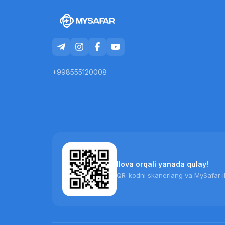
+998555120008
Ilova orqali yanada qulay!
QR-kodni skanerlang va MySafar il