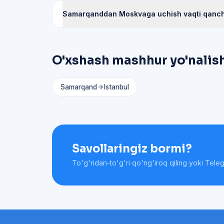
Samarqanddan Moskvaga uchish vaqti qanc
O'xshash mashhur yo'nalis
Samarqand
Istanbul
Savollaringiz bormi?
To'g'ridan-to'g'ri qo'ng'iroq qiling yoki Tele