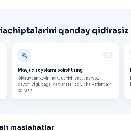
achiptalarini qanday qidirasiz
1
0
2
Mavjud reyslarni solishtiring
Qidiruvdan keyin narx, uchish vaqti, parvoz
davomiyligi, bagaj va transfer bo'yicha variantlarni
ko'rasiz.
ali maslahatlar