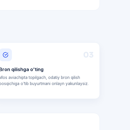
0
3
Bron qilishga o'ting
Mos aviachipta topilgach, odatiy bron qilish
bosqichiga o'tib buyurtmani onlayn yakunlaysiz.