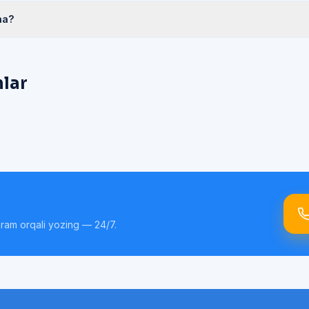
ha?
hlar
gram orqali yozing — 24/7.