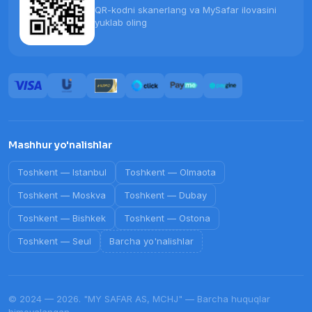
QR-kodni skanerlang va MySafar ilovasini
yuklab oling
Mashhur yo'nalishlar
Toshkent
—
Istanbul
Toshkent
—
Olmaota
Toshkent
—
Moskva
Toshkent
—
Dubay
Toshkent
—
Bishkek
Toshkent
—
Ostona
Toshkent
—
Seul
Barcha yo'nalishlar
© 2024 — 2026. "MY SAFAR AS, MCHJ" — Barcha huquqlar