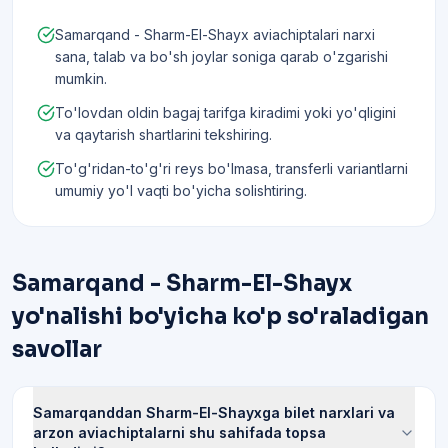
Samarqand - Sharm-El-Shayx aviachiptalari narxi
sana, talab va bo'sh joylar soniga qarab o'zgarishi
mumkin.
To'lovdan oldin bagaj tarifga kiradimi yoki yo'qligini
va qaytarish shartlarini tekshiring.
To'g'ridan-to'g'ri reys bo'lmasa, transferli variantlarni
umumiy yo'l vaqti bo'yicha solishtiring.
Samarqand - Sharm-El-Shayx
yo'nalishi bo'yicha ko'p so'raladigan
savollar
Samarqanddan Sharm-El-Shayxga bilet narxlari va
arzon aviachiptalarni shu sahifada topsa