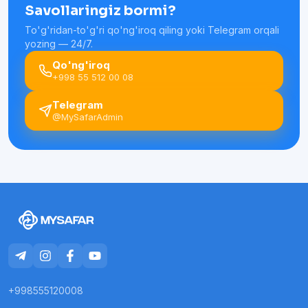
Savollaringiz bormi?
To'g'ridan-to'g'ri qo'ng'iroq qiling yoki Telegram orqali
yozing — 24/7.
Qo'ng'iroq
+998 55 512 00 08
Telegram
@MySafarAdmin
+998555120008