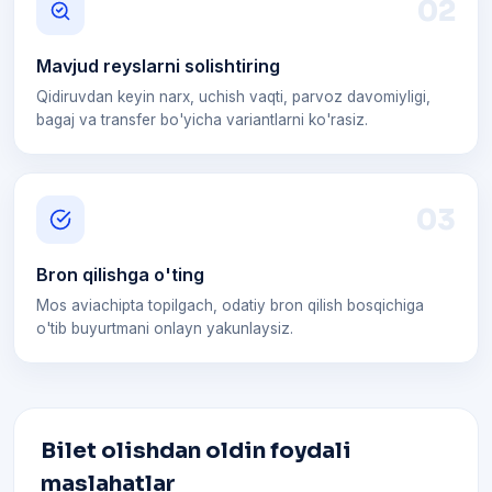
0
2
Mavjud reyslarni solishtiring
Qidiruvdan keyin narx, uchish vaqti, parvoz davomiyligi,
bagaj va transfer bo'yicha variantlarni ko'rasiz.
0
3
Bron qilishga o'ting
Mos aviachipta topilgach, odatiy bron qilish bosqichiga
o'tib buyurtmani onlayn yakunlaysiz.
Bilet olishdan oldin foydali
maslahatlar