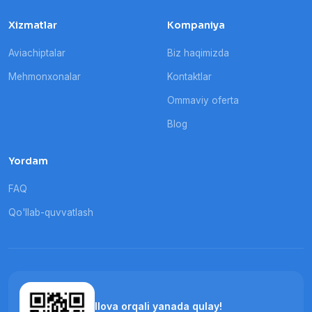
Xizmatlar
Kompaniya
Aviachiptalar
Biz haqimizda
Mehmonxonalar
Kontaktlar
Ommaviy oferta
Blog
Yordam
FAQ
Qo'llab-quvvatlash
Ilova orqali yanada qulay!