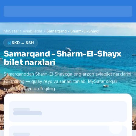
MySafar
Aviabiletlar
Samarqand
-
Sharm-El-Shayx
SKD
→
SSH
Samarqand - Sharm-El-Shayx
bilet narxlari
Samarqanddan Sharm-El-Shayxga eng arzon aviabilet narxlarini
solishtiring — qulay reys va sanani tanlab, MySafar orqali
xavfsiz onlayn bron qiling.