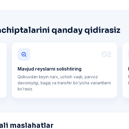
chiptalarini qanday qidirasiz
1
0
2
Mavjud reyslarni solishtiring
Qidiruvdan keyin narx, uchish vaqti, parvoz
davomiyligi, bagaj va transfer bo'yicha variantlarni
ko'rasiz.
ali maslahatlar