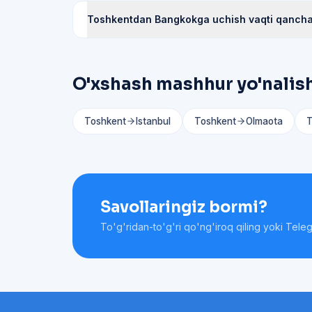
Toshkentdan Bangkokga uchish vaqti qanch
O'xshash mashhur yo'nalis
Toshkent
Istanbul
Toshkent
Olmaota
T
Savollaringiz bormi?
To'g'ridan-to'g'ri qo'ng'iroq qiling yoki Tele