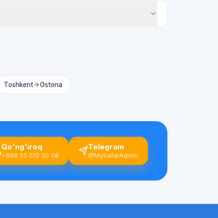
Toshkent
Ostona
Qo'ng'iroq
Telegram
+998 55 512 00 08
@MySafarAdmin