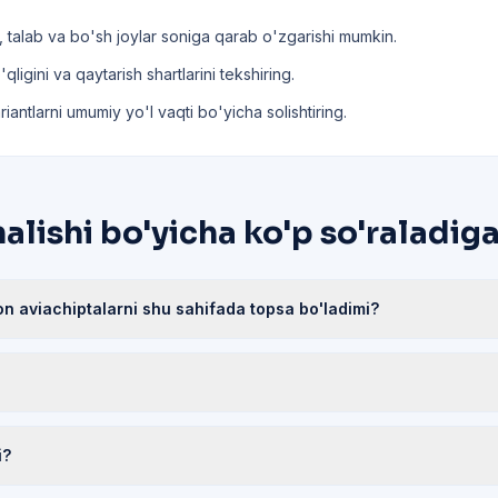
, talab va bo'sh joylar soniga qarab o'zgarishi mumkin.
ligini va qaytarish shartlarini tekshiring.
riantlarni umumiy yo'l vaqti bo'yicha solishtiring.
alishi bo'yicha ko'p so'raladiga
n aviachiptalarni shu sahifada topsa bo'ladimi?
i?