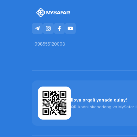
+998555120008
Ilova orqali yanada qulay!
QR-kodni skanerlang va MySafar il