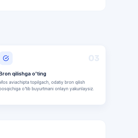
0
3
Bron qilishga o'ting
Mos aviachipta topilgach, odatiy bron qilish
bosqichiga o'tib buyurtmani onlayn yakunlaysiz.