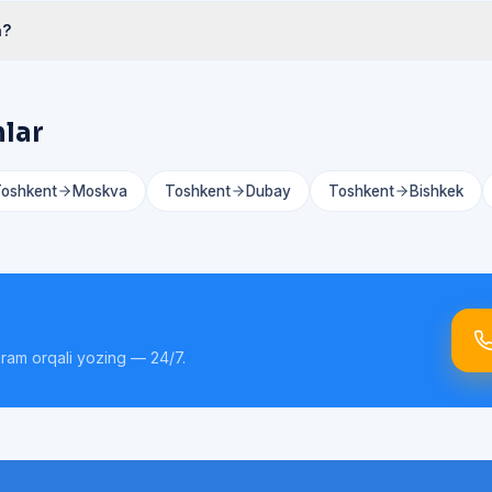
a?
hlar
oshkent
Moskva
Toshkent
Dubay
Toshkent
Bishkek
gram orqali yozing — 24/7.