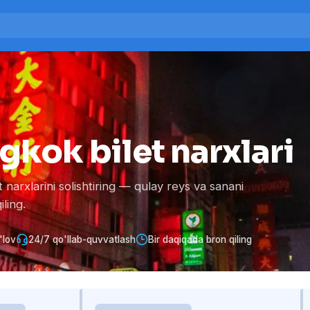
gkok bilet narxlari
arxlarini solishtiring — qulay reys va sanani
ling.
'lov
24/7 qo'llab-quvvatlash
Bir daqiqada bron qiling