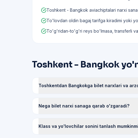
Toshkent - Bangkok aviachiptalari narxi sana
To'lovdan oldin bagaj tarifga kiradimi yoki yo'q
To'g'ridan-to'g'ri reys bo'lmasa, transferli va
Toshkent - Bangkok yo'n
Toshkentdan Bangkokga bilet narxlari va arzo
Nega bilet narxi sanaga qarab o'zgaradi?
Klass va yo'lovchilar sonini tanlash mumkinm