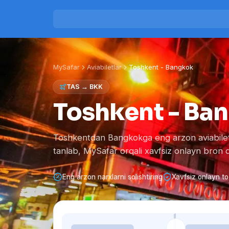
MySafar
Aviabiletlar
Toshkent
-
Bangkok
TAS
→
BKK
Toshkent - Ban
Toshkentdan Bangkokga eng arzon aviabilet n
tanlab, MySafar orqali xavfsiz onlayn bron qi
Eng arzon narxlarni solishtiring
Xavfsiz onlayn to