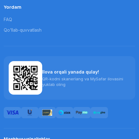
Yordam
FAQ
Qo'llab-quvvatlash
Ilova orqali yanada qulay!
QR-kodni skanerlang va MySafar ilovasini
yuklab oling