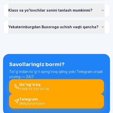
Klass va yo'lovchilar sonini tanlash mumkinmi?
Yekaterinburgdan Buxoroga uchish vaqti qancha?
Savollaringiz bormi?
Tol'g'indan-to'g'ri qong'iroq qiling yoki Telegram orqali
yozing — 24/7.
Qo'ng'iroq
+998 55 512 00 08
Telegram
@MySafarAdmin