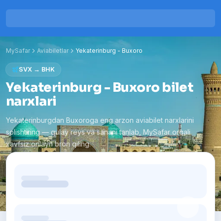
MySafar
Aviabiletlar
Yekaterinburg
-
Buxoro
SVX
→
BHK
Yekaterinburg - Buxoro bilet
narxlari
Yekaterinburgdan Buxoroga eng arzon aviabilet narxlarini
solishtiring — qulay reys va sanani tanlab, MySafar orqali
xavfsiz onlayn bron qiling.