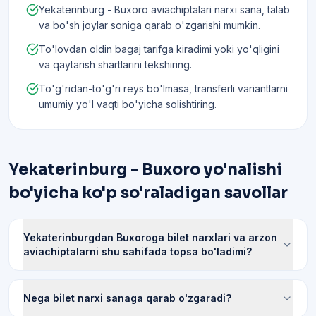
Yekaterinburg - Buxoro aviachiptalari narxi sana, talab
va bo'sh joylar soniga qarab o'zgarishi mumkin.
To'lovdan oldin bagaj tarifga kiradimi yoki yo'qligini
va qaytarish shartlarini tekshiring.
To'g'ridan-to'g'ri reys bo'lmasa, transferli variantlarni
umumiy yo'l vaqti bo'yicha solishtiring.
Yekaterinburg - Buxoro yo'nalishi
bo'yicha ko'p so'raladigan savollar
Yekaterinburgdan Buxoroga bilet narxlari va arzon
aviachiptalarni shu sahifada topsa bo'ladimi?
Nega bilet narxi sanaga qarab o'zgaradi?