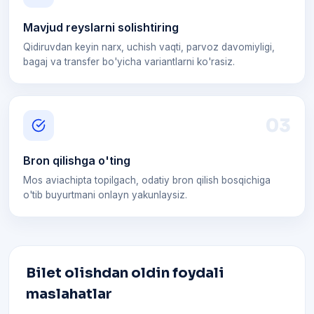
Mavjud reyslarni solishtiring
Qidiruvdan keyin narx, uchish vaqti, parvoz davomiyligi,
bagaj va transfer bo'yicha variantlarni ko'rasiz.
0
3
Bron qilishga o'ting
Mos aviachipta topilgach, odatiy bron qilish bosqichiga
o'tib buyurtmani onlayn yakunlaysiz.
Bilet olishdan oldin foydali
maslahatlar