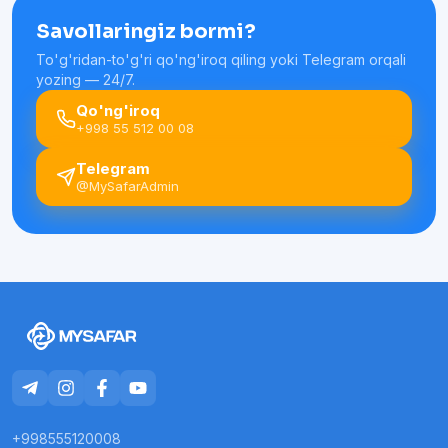
Savollaringiz bormi?
To'g'ridan-to'g'ri qo'ng'iroq qiling yoki Telegram orqali
yozing — 24/7.
Qo'ng'iroq
+998 55 512 00 08
Telegram
@MySafarAdmin
+998555120008