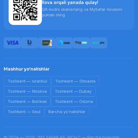
Ilova orqali yanada qulay!
QR-kodni skanerlang va MySafar ilovasini
yuklab oling
Mashhur yo'nalishlar
Toshkent
—
Istanbul
Toshkent
—
Olmaota
Toshkent
—
Moskva
Toshkent
—
Dubay
Toshkent
—
Bishkek
Toshkent
—
Ostona
Toshkent
—
Seul
Barcha yo'nalishlar
© 2024 — 2026. "MY SAFAR AS, MCHJ" — Barcha huquqlar