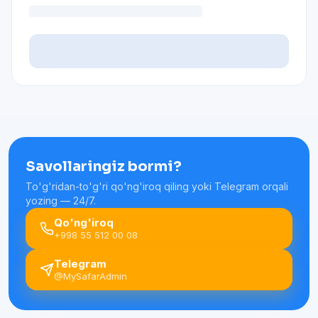
Savollaringiz bormi?
To'g'ridan-to'g'ri qo'ng'iroq qiling yoki Telegram orqali
yozing — 24/7.
Qo'ng'iroq
+998 55 512 00 08
Telegram
@MySafarAdmin