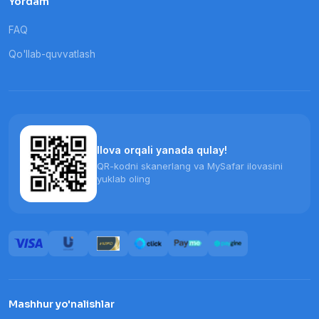
Yordam
FAQ
Qo'llab-quvvatlash
Ilova orqali yanada qulay!
QR-kodni skanerlang va MySafar ilovasini
yuklab oling
Mashhur yo'nalishlar