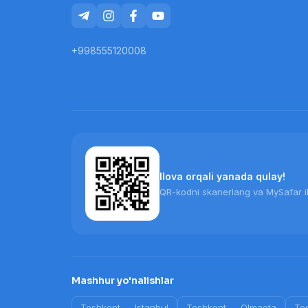
+998555120008
Ilova orqali yanada qulay!
QR-kodni skanerlang va MySafar il
Mashhur yo'nalishlar
Toshkent
—
Istanbul
Toshkent
—
Olmaota
To