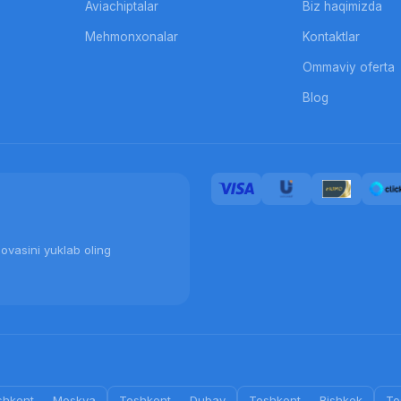
Aviachiptalar
Biz haqimizda
Mehmonxonalar
Kontaktlar
Ommaviy oferta
Blog
ovasini yuklab oling
shkent
—
Moskva
Toshkent
—
Dubay
Toshkent
—
Bishkek
To