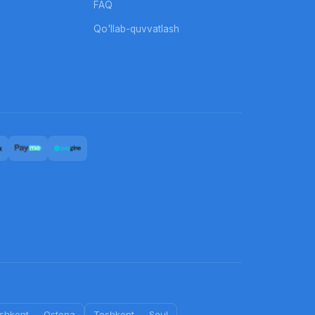
FAQ
Qo'llab-quvvatlash
shkent
—
Ostona
Toshkent
—
Seul