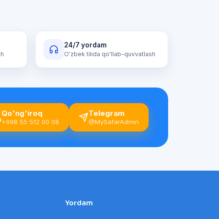
24/7 yordam
sh
O'zbek tilida qo'llab-quvvatlash
Qo'ng'iroq
Telegram
+998 55 512 00 08
@MySafarAdmin
Yordam