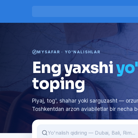
MYSAFAR · YO'NALISHLAR
Eng yaxshi
yo
toping
Plyaj, tog', shahar yoki sarguzasht — orzu
Toshkentdan arzon aviabiletlar bir necha b