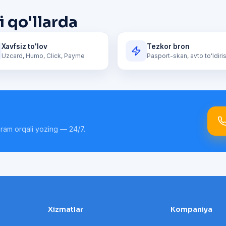
 qo'llarda
Xavfsiz to'lov
Tezkor bron
Uzcard, Humo, Click, Payme
Pasport-skan, avto to'ldiri
gram orqali yozing — 24/7.
Xizmatlar
Kompaniya