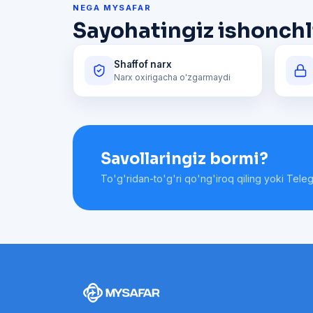
NEGA MYSAFAR
Sayohatingiz ishonchli
Shaffof narx
Narx oxirigacha o'zgarmaydi
Savollaringiz bormi?
To'g'ridan-to'g'ri qo'ng'iroq qiling yoki Tele